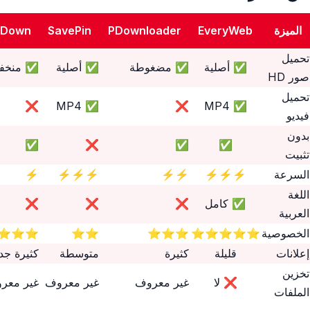
الميزة
EveryWeb
PDownloader
SavePin
nDown
تحميل
✅ أصلية
✅ مضغوطة
✅ أصلية
✅ منخف
صور HD
تحميل
❌
✅ MP4
❌
✅ MP4
فيديو
بدون
✅
❌
✅
✅
تثبيت
السرعة
⚡⚡⚡
⚡⚡
⚡⚡⚡
⚡
اللغة
✅ كامل
❌
❌
❌
العربية
الخصوصية
⭐⭐⭐⭐⭐
⭐⭐⭐
⭐⭐
⭐⭐⭐
إعلانات
قليلة
كثيرة
متوسطة
كثيرة جداً
تخزين
❌ لا
غير معروف
غير معروف
غير معر
الملفات