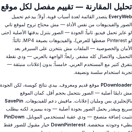
تحليل المقارنة — تقييم مفصل لكل موقع
EveryWeb
يتصدر القائمة لعدة أسباب قوية. أولاً: بيدعم تحميل
الصور والفيديوهات من نفس الأداة — مش محتاج تروح لموقع تاني
لو عايز تحمل فيديو. ثانياً: الجودة — الصور بتنزل بدقتها الأصلية (حتى
لو Pinterest ضغطها للعرض)، والفيديوهات بصيغة MP4. ثالثاً:
الأمان والخصوصية — الملفات مش بتتخزن على السيرفر بعد
التحميل، والاتصال كله مشفر. رابعاً: الواجهة بالعربي — ودي نقطة
بتفرق كتير مع المستخدم العربي. خامساً: بدون إعلانات منبثقة —
تجربة استخدام سلسة ونضيفة.
PDownloader
موقع قديم ومعروف. بيدي نتائج كويسة، لكن الجودة
مش دايمًا أصلية — الصور بتتحمل بحجم أقل. كمان الموقع
بالإنجليزي بس ومليان إعلانات. مافيش دعم للفيديوهات.
SavePin
سريع وبيقدر يحمل الصور بجودة أصلية — وده بيميزه. لكنه بيطلب
تثبيت إضافة متصفح — ودي عقبة لمستخدمي الموبايل.
PinDown
بطيء وجودته منخفضة.
DownPinterest
خيار مقبول للصور فقط