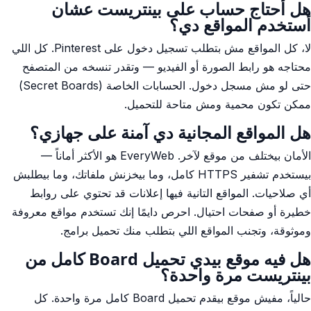
هل أحتاج حساب على بينتريست عشان
أستخدم المواقع دي؟
لا، كل المواقع مش بتطلب تسجيل دخول على Pinterest. كل اللي
محتاجه هو رابط الصورة أو الفيديو — وتقدر تنسخه من المتصفح
حتى لو مش مسجل دخول. الحسابات الخاصة (Secret Boards)
ممكن تكون محمية ومش متاحة للتحميل.
هل المواقع المجانية دي آمنة على جهازي؟
الأمان بيختلف من موقع لآخر. EveryWeb هو الأكثر أماناً —
بيستخدم تشفير HTTPS كامل، وما بيخزنش ملفاتك، وما بيطلبش
أي صلاحيات. المواقع التانية فيها إعلانات قد تحتوي على روابط
خطيرة أو صفحات احتيال. احرص دايمًا إنك تستخدم مواقع معروفة
وموثوقة، وتجنب المواقع اللي بتطلب منك تحميل برامج.
هل فيه موقع بيدي تحميل Board كامل من
بينتريست مرة واحدة؟
حالياً، مفيش موقع بيقدم تحميل Board كامل مرة واحدة. كل