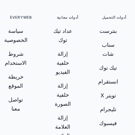
أدوات التحميل
أدوات مجانية
EVERYWEB
بنترست
عداد تيك
سياسة
توك
الخصوصية
سناب
شات
إزالة
شروط
خلفية
الاستخدام
تيك توك
الفيديو
خريطة
انستقرام
إزالة
الموقع
خلفية
تويتر X
تواصل
الصورة
معنا
تليجرام
إزالة
فيسبوك
العلامة