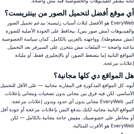
لكنه بيفتقر للفيديوهات والخصوصية فيه مش واضحة.
أي موقع أفضل لتحميل الصور من بينتريست؟
EveryWeb هو الأفضل لثلاث أسباب رئيسية: بيدعم تحميل الصور
والفيديوهات (مش صور بس)، بيحافظ على الجودة الأصلية للصورة
(مش مضغوطة)، وواجهته بالعربي بالكامل. كمان سياسة الخصوصية
بتاعته واضحة — الملفات مش بتتخزن على السيرفر بعد التحميل.
المواقع التانية إما بتضغط الصور، أو بالإنجليزي فقط، أو مليانة
إعلانات مزعجة.
هل المواقع دي كلها مجانية؟
أيوه، كل المواقع المذكورة في المقارنة مجانية — على الأقل للتحميل
الأساسي. لكن فيه فرق بين مجاني بدون تضحيات ومجاني بإعلانات
كتير. EveryWeb مجاني بدون أي حدود وبدون إعلانات مزعجة.
المواقع التانية مجانية لكنك بتدفع التمن بإعلانات مزعجة أو جودة أقل
أو مخاطر على خصوصيتك. مفيش حاجة مجانية بالكامل — لكن
EveryWeb هو الأقرب للمثالية.