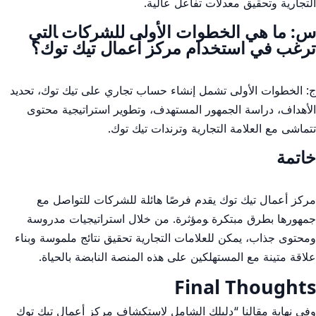
التجارية​ وتحقيق معدلات تفاعل عالية.
س: ⁤ما هي الخطوات⁢ الأولى للشركات ‍التي
ترغب‌ في استخدام مركز أعمال تيك توك؟
ج: الخطوات الأولى⁢ تشمل إنشاء حساب⁣ تجاري على تيك توك، تحديد‌
الأهداف، دراسة ‌الجمهور المستهدف، وتطوير‌ استراتيجية ‌محتوى
تتماشى مع العلامة التجارية وترندات تيك توك.
خاتمة
مركز ​أعمال تيك توك يقدم ⁤فرصًا هائلة للشركات للتواصل مع⁣
جمهورها بطرق مبتكرة ‍ومؤثرة. من خلال استراتيجيات مدروسة
ومحتوى جذاب، يمكن للعلامات التجارية تحقيق نتائج ملموسة وبناء
علاقة متينة مع المستهلكين على هذه المنصة النابضة بالحياة.
Final Thoughts
وفي نهاية مقالنا⁤ “دليلك الشامل لاستكشاف مركز أعمال تيك توك