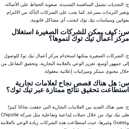
ج: التحديات تشمل⁢ المنافسة الشديدة، صعوبة الحفاظ⁢ على الأصالة،
وتغير الترندات بسرعة.‍ كما ⁣يجب على الشركات التأكد من الالتزام
بقوانين ​وسياسات تيك ⁣توك لتجنب أي مشاكل قانونية.
س:⁤ كيف ‍يمكن ⁣للشركات الصغيرة ​استغلال‌
مركز أعمال تيك ⁢توك ⁤لنموها؟
ج: الشركات الصغيرة يمكنها استخدام مركز أعمال تيك توك‍ للوصول
إلى جمهور أوسع، تعزيز الوعي⁤ بالعلامة‌ التجارية،⁢ وتحقيق التفاعل من⁢
خلال ⁣محتوى مبتكر⁢ وميزانيات​ إعلانية معقولة.
س: هل هناك⁣ قصص نجاح لعلامات تجارية
استطاعت ‍تحقيق نتائج ⁣ممتازة عبر⁤ تيك توك؟
ج: نعم، هناك العديد من العلامات التجارية التي ‌حققت نجاحًا كبيرًا
‍على تيك توك من خلال حملات إبداعية وتفاعلية مثل ​شركة Chipotle
وGuess وغيرها، حيث استطاعت هذه الشركات ⁤زيادة الوعي بالعلامة