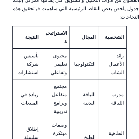
القصوى من أدوات التحليل والتسويق التي يقدمها المركز. إليكم
جدول يلخص ⁣بعض⁣ النقاط الرئيسية التي ⁤ساهمت في‍ تحقيق هذه
النجاحات:
الاستراتيجي
الشخصية
المجال
النتيجة
ة
رائد
محتوى
تأسيس‌
‌الأعمال
التكنولوجيا
تعليمي
شركة
الشاب
وتفاعلي
استشارات
مجتمع
مدرب
اللياقة
متفاعل‌
زيادة في
⁢اللياقة
البدنية
وبرامج
المبيعات
تدريبية
وصفات
إطلاق
الطاهية
مبتكرة
الطبخ
سلسلة