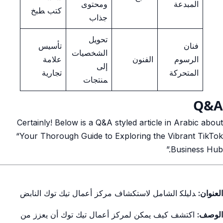
المبدعة
ومحتوى
كتب ‍طبخ
جذاب
تحويل⁢
فنان​
تأسيس
الشخصيات
الرسوم
الفنون
علامة
إلى
‌المتحركة
تجارية
‍منتجات
Q&A
Certainly! Below is a Q&A styled article in Arabic about
“Your​ Thorough Guide‍ to Exploring the Vibrant TikTok
Business⁢ Hub.”
العنوان:
‍دليلك‍ الشامل لاستكشاف مركز أعمال⁤ تيك ⁢توك النابض
الوصف:
اكتشف كيف يمكن لمركز أعمال تيك توك أن يعزز من