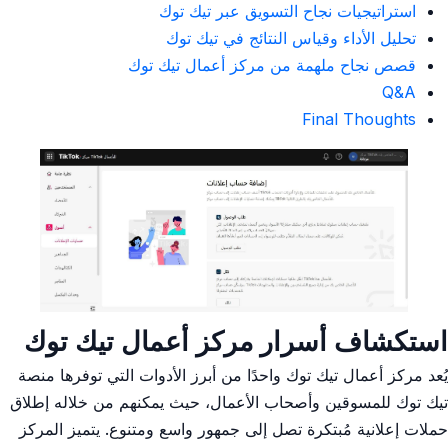
استراتيجيات نجاح التسويق عبر تيك توك
تحليل الأداء ⁢وقياس النتائج في تيك توك
قصص نجاح ملهمة من مركز أعمال تيك توك
Q&A
Final Thoughts
استكشاف أسرار مركز أعمال تيك ⁣توك
يُعد ‌مركز⁢ أعمال تيك ⁣توك‌ واحدًا ​من أبرز الأدوات التي توفرها ⁢منصة
تيك ⁤توك للمسوقين وأصحاب الأعمال، حيث يمكنهم من خلاله⁣ إطلاق
حملات إعلانية ​مُبتكرة تصل إلى جمهور واسع​ ومتنوع. يتميز⁤ المركز