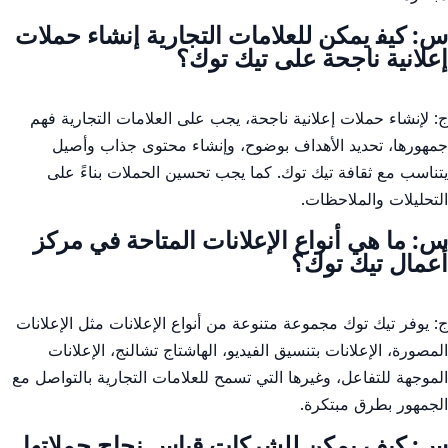
س: كيف‍ يمكن ⁢للعلامات​ التجارية إنشاء​ حملات
‌إعلانية ناجحة على تيك توك؟
ج: ⁤لإنشاء حملات إعلانية ناجحة، يجب على العلامات التجارية فهم
جمهورها، تحديد الأهداف بوضوح، وإنشاء ⁤محتوى⁢ جذاب وأصيل
يتناسب⁤ مع ثقافة تيك توك. كما يجب تحسين​ الحملات بناءً على
التحليلات والملاحظات.
س: ما ‌هي ​أنواع الإعلانات ​المتاحة في مركز
أعمال تيك توك؟
ج: ​يوفر تيك توك ⁤مجموعة متنوعة من أنواع الإعلانات⁣ مثل ⁣الإعلانات
المصورة، الإعلانات بتنسيق ⁤الفيديو، الهاشتاج تشالنج، الإعلانات
الموجهة⁤ للتفاعل، وغيرها التي تسمح للعلامات التجارية​ بالتواصل مع
⁣الجمهور بطرق مبتكرة.
س: كيف يمكن للشركات ⁤قياس نجاح حملاتها