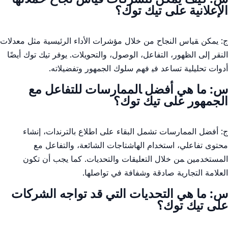
الإعلانية على تيك ⁤توك؟
ج: ⁤يمكن ‍قياس النجاح من خلال ‌مؤشرات الأداء‌ الرئيسية مثل معدلات
النقر إلى الظهور، التفاعل، الوصول، والتحويلات.⁢ يوفر تيك توك ‌أيضًا
أدوات تحليلية ⁢تساعد⁢ في‍ فهم سلوك ⁤الجمهور وتفضيلاته.
س: ما هي أفضل ‍الممارسات للتفاعل مع
الجمهور على تيك توك؟
ج: أفضل ​الممارسات تشمل البقاء على اطلاع ⁤بالترندات، إنشاء
⁢محتوى تفاعلي،⁣ استخدام الهاشتاجات الشائعة،‍ والتفاعل مع ​
المستخدمين ‍من خلال ⁣التعليقات ⁤والتحديات. ⁣كما⁣ يجب أن تكون
العلامة التجارية صادقة وشفافة في⁣ تواصلها.
س: ما هي التحديات التي قد تواجه⁤ الشركات
على تيك توك؟