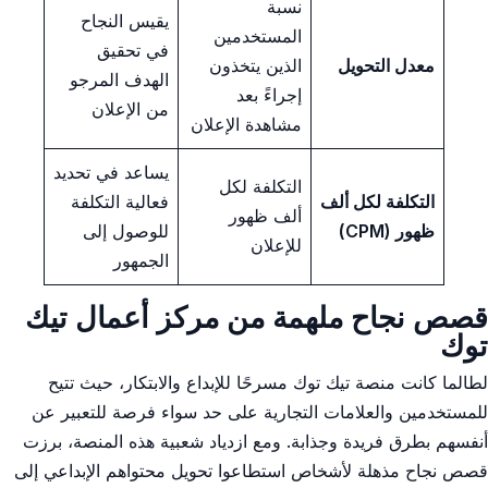
نسبة
يقيس النجاح
المستخدمين ​
في⁢ تحقيق
معدل التحويل
الذين يتخذون
الهدف المرجو
إجراءً بعد
من الإعلان
مشاهدة الإعلان
يساعد في تحديد
التكلفة لكل
التكلفة لكل ألف
فعالية التكلفة
⁣ألف⁣ ظهور‌
ظهور (CPM)
للوصول إلى
للإعلان
⁢الجمهور
قصص نجاح ⁢ملهمة⁣ من مركز أعمال تيك
توك
لطالما ⁢كانت منصة تيك توك مسرحًا⁢ للإبداع والابتكار، حيث⁣ تتيح
للمستخدمين والعلامات التجارية على حد سواء فرصة للتعبير ‌عن
أنفسهم بطرق فريدة وجذابة. ​ومع ازدياد شعبية هذه المنصة، برزت
قصص نجاح مذهلة ​لأشخاص استطاعوا تحويل محتواهم ⁣الإبداعي إلى