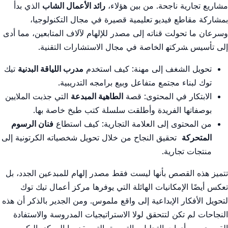
مشاريع تجارية ناجحة. من​ بين هؤلاء،
رائد الأعمال​ الشاب
الذي بدأ
⁤بمشاركة مقاطع ⁣فيديو تعليمية ⁣قصيرة في‌ مجال التكنولوجيا،
وسرعان ما تحولت قناته إلى مصدر للإلهام‌ لآلاف المتابعين، مما أدى
إلى تأسيس ‍شركته‍ الخاصة في مجال الاستشارات التقنية.
تحويل الشغف إلى⁤ مهنة: كيف استخدم⁢
مدرب ⁢اللياقة⁢ البدنية
تيك
توك لبناء مجتمع متفاعل وبيع برامجه التدريبية.
الابتكار في المحتوى: ‌قصة
الطاهية المبدعة
التي جذبت الملايين
بوصفاتها الفريدة وأطلقت سلسلة كتب طبخ خاصة بها.
من⁢ المحتوى إلى العلامة التجارية: كيف استطاع
فنان الرسوم
المتحركة
‍ تحقيق النجاح من خلال تحويل شخصياته الكرتونية إلى
​منتجات ⁣تجارية.
تتميز هذه القصص‌ بأنها⁢ ليست فقط مصدر ⁢إلهام للمبدعين الجدد، بل‌
تعكس أيضًا الإمكانيات الهائلة التي‌ يوفرها⁤ مركز أعمال تيك توك
⁤لتحويل الأفكار ‌الإبداعية إلى واقع ملموس. ومن الجدير بالذكر أن هذه
⁤النجاحات لم تكن لتتحقق لولا​ الاستراتيجيات المدروسة⁣ والاستفادة