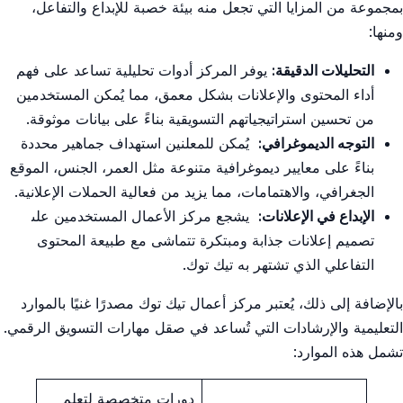
بمجموعة من المزايا التي‌ تجعل⁤ منه ⁢بيئة ⁢خصبة للإبداع والتفاعل،
⁣ومنها:
التحليلات​ الدقيقة:
يوفر المركز أدوات ‌تحليلية تساعد⁢ على فهم
أداء‌ المحتوى ‌والإعلانات بشكل معمق، مما يُمكن المستخدمين‌
من تحسين استراتيجياتهم التسويقية بناءً على ⁤بيانات موثوقة.
التوجه الديموغرافي:
⁣ يُمكن ⁣للمعلنين استهداف جماهير ⁤محددة
بناءً ​على معايير ديموغرافية متنوعة ⁢مثل⁢ العمر، الجنس، الموقع
الجغرافي،⁣ والاهتمامات، مما يزيد من فعالية الحملات الإعلانية.
الإبداع في ​الإعلانات:
⁤ يشجع مركز الأعمال‌ المستخدمين⁤ على‍
تصميم ​إعلانات جذابة ​ومبتكرة تتماشى مع⁢ طبيعة المحتوى
التفاعلي الذي ⁣تشتهر به⁢ تيك توك.
بالإضافة⁤ إلى ‌ذلك، يُعتبر ⁣مركز أعمال تيك توك مصدرًا غنيًا بالموارد
⁤التعليمية⁢ والإرشادات التي⁤ تُساعد في ​صقل مهارات التسويق الرقمي.
تشمل هذه الموارد:
دورات متخصصة لتعلم