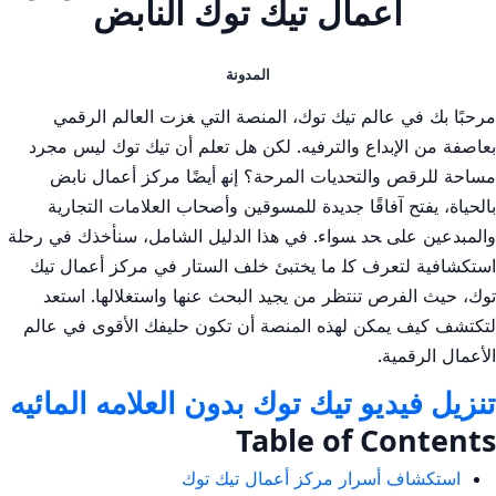
أعمال تيك توك النابض
المدونة
مرحبًا بك ⁣في عالم​ تيك ⁣توك، المنصة التي ‍غزت العالم الرقمي
⁤بعاصفة⁣ من ⁣الإبداع والترفيه. لكن ⁣هل تعلم​ أن ⁣تيك توك ليس مجرد
مساحة للرقص والتحديات المرحة؟ إنه‍ أيضًا مركز ⁢أعمال نابض
بالحياة، ​يفتح آفاقًا جديدة للمسوقين وأصحاب العلامات التجارية
والمبدعين على ‍حد ‍سواء. في⁤ هذا الدليل الشامل، ⁤سنأخذك⁣ في رحلة
استكشافية لتعرف كل‍ ما يختبئ خلف الستار في مركز أعمال ⁤تيك
‌توك، حيث الفرص ​تنتظر⁤ من ⁣يجيد البحث عنها واستغلالها. استعد
لتكتشف كيف ​يمكن لهذه ⁤المنصة أن تكون حليفك الأقوى في عالم
الأعمال الرقمية.
تنزيل فيديو تيك توك بدون العلامه المائيه
Table of Contents
استكشاف أسرار مركز أعمال⁤ تيك توك