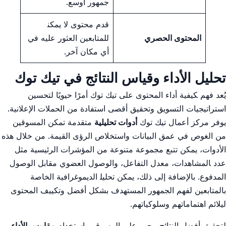
جمهور أوسع.
قدم محتوى ⁣لا يمكن‍
المحتوى ​الحصري
للمتابعين العثور عليه في
أي مكان آخر.
تحليل الأداء وقياس النتائج في⁣ تيك توك
يُعد ⁣فهم ‍كيفية أداء المحتوى على تيك توك أمرًا حيويًا لتحسين
استراتيجيات التسويق وتحقيق أقصى استفادة من الحملات الإعلانية.⁢
يوفر مركز⁣ أعمال تيك توك
أدوات تحليلية
متقدمة تمكن⁢ المسوقين
من الغوص في عمق البيانات واستخلاص الرؤى القيمة. من خلال هذه
الأدوات، يمكن تتبع مجموعة متنوعة من المؤشرات الرئيسية مثل
عدد ‍المشاهدات، ​معدل التفاعل، والوصول ​العضوي مقابل الوصول
المدفوع. بالإضافة إلى ذلك، يمكن تحليل‍ الديموغرافية الخاصة
بالمتابعين لفهم الجمهور المستهدف ⁤بشكل أفضل وتكييف المحتوى
ليلائم اهتماماتهم وسلوكياتهم.
لتحقيق​ أفضل النتائج،​ يجب على المسوقين استخدام​
مقاييس الأداء