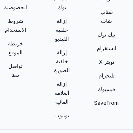
توك
الخصوصية
سناب
شات
إزالة
شروط
خلفية
الاستخدام
تيك توك
الفيديو
خريطة
انستقرام
إزالة
الموقع
خلفية
تويتر X
تواصل
الصورة
معنا
تليجرام
إزالة
فيسبوك
العلامة
المائية
SaveFrom
يوتيوب