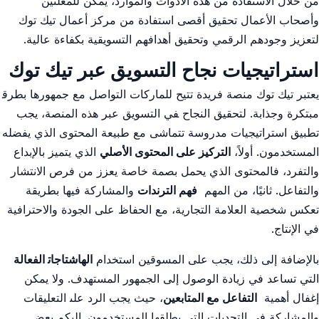
من خلال الاستفادة من⁤ هذه الأدوات والموارد، يُمكن للمعلنين⁢
وأصحاب الأعمال تحقيق أقصى​ استفادة من مركز⁣ أعمال تيك توك
لتعزيز​ وجودهم الرقمي وتحقيق أهدافهم التسويقية‍ بكفاءة عالية.
استراتيجيات نجاح التسويق عبر تيك توك
يعتبر⁤ تيك توك ​منصة فريدة‌ تتيح للماركات ⁤التواصل مع جمهورها بطرق‍
مبتكرة وجذابة. لتحقيق النجاح ‍في التسويق عبر هذه المنصة، ⁣يجب
تطبيق‌ استراتيجيات مدروسة تتماشى مع طبيعة المحتوى الذي يفضله
المستخدمون.‌ أولاً،‌
التركيز‍ على المحتوى‌ الأصلي
الذي ⁢يتميز بالإبداع
والتفرد، فالمحتوى الذي⁢ يحمل بصمة خاصة يعزز من⁢ فرص الانتشار⁣
والتفاعل. ثانيًا،​ من المهم ‍
فهم الترندات
والمشاركة فيها ‌بطريقة
تعكس شخصية العلامة التجارية،⁣ مع الحفاظ على الجودة‌ والاحترافية
في الإنتاج.
بالإضافة إلى ذلك،⁣ يجب على المسوقين استخدام
الهاشتاجات‍ الفعالة
التي​ تساعد في ‌زيادة الوصول إلى الجمهور المستهدف. ولا يمكن
إغفال⁣ أهمية ‌
التفاعل مع ​المتابعين
، حيث يجب الرد على‍ التعليقات
والمشاركة في التحديات التي يطلقها المستخدمون. إليكم بعض