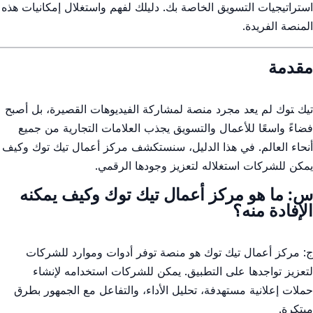
استراتيجيات التسويق الخاصة بك. دليلك لفهم واستغلال إمكانيات هذه
المنصة ⁤الفريدة.
مقدمة
تيك ‍توك لم⁣ يعد مجرد منصة لمشاركة الفيديوهات القصيرة،​ بل ⁣أصبح ​
فضاءً واسعًا للأعمال⁤ والتسويق يجذب العلامات التجارية من جميع
أنحاء العالم. في هذا الدليل، سنستكشف مركز أعمال تيك ‌توك وكيف
يمكن للشركات ‌استغلاله لتعزيز وجودها الرقمي.
س: ما ⁤هو مركز أعمال تيك توك وكيف يمكنه
⁢الإفادة منه؟
ج: مركز‌ أعمال ⁣تيك توك هو منصة توفر أدوات وموارد للشركات
⁣لتعزيز⁣ تواجدها ⁢على ‌التطبيق. يمكن للشركات استخدامه لإنشاء
‌حملات ⁤إعلانية مستهدفة، تحليل الأداء، والتفاعل ⁤مع الجمهور‌ بطرق
مبتكرة.