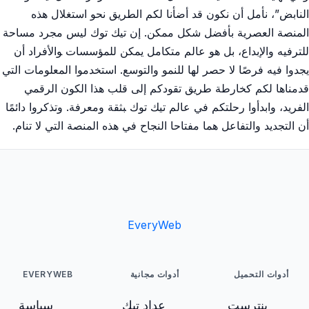
النابض”، نأمل أن نكون قد أضأنا لكم الطريق نحو استغلال ⁢هذه
المنصة العصرية بأفضل شكل⁤ ممكن.​ إن تيك توك ليس مجرد مساحة
للترفيه والإبداع، بل ​هو عالم⁣ متكامل يمكن للمؤسسات ‍والأفراد أن​
يجدوا فيه فرصًا لا حصر لها للنمو والتوسع. استخدموا المعلومات التي
قدمناها ⁤لكم كخارطة طريق تقودكم إلى قلب هذا الكون الرقمي
الفريد، وابدأوا ⁤رحلتكم في عالم تيك ⁣توك ‍بثقة ومعرفة. وتذكروا دائمًا
أن التجديد والتفاعل هما مفتاحا النجاح في هذه المنصة التي لا تنام.
EveryWeb
أدوات التحميل
أدوات مجانية
EVERYWEB
بنترست
عداد تيك
سياسة