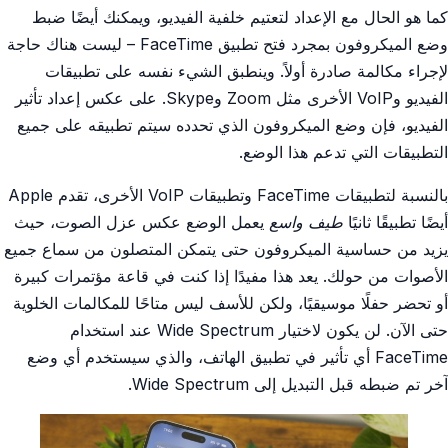
كما هو الحال مع الإعداد لتعتيم خلفية الفيديو، ويمكنك أيضًا ضبط
وضع الميكروفون بمجرد فتح تطبيق FaceTime – ليست هناك حاجة
لإجراء مكالمة صادرة أولاً. وينطبق الشيء نفسه على تطبيقات
الفيديو وVoIP الأخرى مثل Zoom وSkype. على عكس إعداد تأثير
الفيديو، فإن وضع الميكروفون الذي تحدده سيتم تطبيقه على جميع
التطبيقات التي تدعم هذا الوضع.
بالنسبة لتطبيقات FaceTime وتطبيقات VoIP الأخرى، تقدم Apple
أيضًا تطبيقًا ثانيًا
طيف واسع
يعمل الوضع عكس عزل الصوت، حيث
يزيد من حساسية الميكروفون حتى يتمكن المتصلون من سماع جميع
الأصوات من حولك. يعد هذا مفيدًا إذا كنت في قاعة مؤتمرات كبيرة
أو تحضر حفلًا موسيقيًا، ولكن للأسف ليس متاحًا للمكالمات الخلوية
حتى الآن. لن يكون لاختيار Wide Spectrum عند استخدام
FaceTime أي تأثير في تطبيق الهاتف، والذي سيستخدم أي وضع
آخر تم ضبطه قبل التبديل إلى Wide Spectrum.