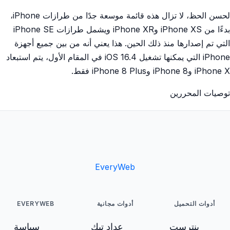
لحسن الحظ، لا تزال هذه قائمة موسعة جدًا من طرازات iPhone،
بدءًا من iPhone XS وiPhone XR ويشمل طرازات iPhone SE
التي تم إصدارها منذ ذلك الحين. هذا يعني أنه من بين جميع أجهزة
iPhone التي يمكنها تشغيل iOS 16.4 في المقام الأول، يتم استبعاد
iPhone X وiPhone 8 وiPhone 8 Plus فقط.
توصيات المحررين
EveryWeb
أدوات التحميل
أدوات مجانية
EVERYWEB
بنترست
عداد تيك
سياسة