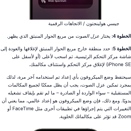
جيسي هولينجتون / الاتجاهات الرقمية
الخطوة 4:
يختار
عزل الصوت
من مربع الحوار المنبثق الذي يظهر.
الخطوة 5:
حدد منطقة خارج مربع الحوار المنبثق لإغلاقها والعودة إلى
شاشة مركز التحكم الرئيسية، ثم اسحب لأعلى (أو لأسفل على
iPhone SE) لإغلاق مركز التحكم واستئناف مكالمتك.
سيحتفظ وضع الميكروفون بأي إعداد تم استخدامه آخر مرة، لذلك
بمجرد تمكين عزل الصوت، يجب أن يظل ممكنًا لجميع المكالمات
المستقبلية – سواء الواردة أو الصادرة – ما لم تقم بإيقاف تشغيله
يدويًا. ومع ذلك، فإن وضع الميكروفون هو إعداد عالمي، مما يعني أن
التغييرات التي يتم إجراؤها في تطبيقات أخرى مثل FaceTime أو
Zoom قد تؤثر على مكالماتك الخلوية.