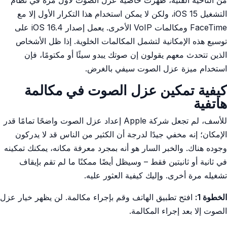
من الناحية الفنية، ظهرت خاصية عزل الصوت لأول مرة في نظام
التشغيل iOS 15، ولكن لا يمكن استخدام هذا التكرار الأول إلا مع
FaceTime ومكالمات VoIP الأخرى. يعمل إصدار iOS 16.4 على
توسيع هذه الإمكانية لتشمل المكالمات الخلوية. إذا ظل الأشخاص
الذين تتحدث معهم يقولون إن صوتك يبدو سيئًا أو مكتومًا، فإن
استخدام ميزة عزل الصوت سيفي بالغرض.
كيفية تمكين عزل الصوت في مكالمة
هاتفية
للأسف، لم تجعل شركة Apple إعداد عزل الصوت واضحًا تمامًا قدر
الإمكان؛ إنه مخفي جيدًا لدرجة أن الكثير من الناس قد لا يدركون
وجوده هناك. والخبر السار هو أنه بمجرد معرفة مكانه، يمكنك تمكينه
في ثانية أو ثانيتين فقط – وسيظل أيضًا ممكنًا ما لم تقم بإيقاف
تشغيله مرة أخرى. وإليك كيفية العثور عليه.
الخطوة 1:
افتح تطبيق الهاتف وقم بإجراء مكالمة. لن يظهر خيار عزل
الصوت إلا بعد إجراء المكالمة.