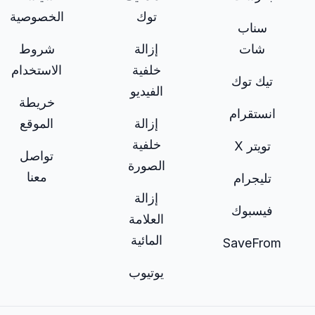
توك
الخصوصية
سناب
شات
إزالة
شروط
خلفية
الاستخدام
تيك توك
الفيديو
خريطة
انستقرام
إزالة
الموقع
خلفية
تويتر X
تواصل
الصورة
معنا
تليجرام
إزالة
فيسبوك
العلامة
المائية
SaveFrom
يوتيوب