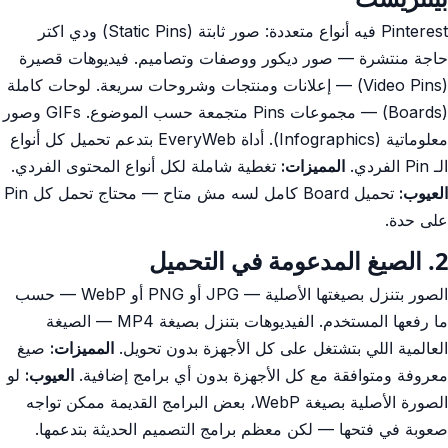
Pinterest فيه أنواع متعددة: صور ثابتة (Static Pins) ودي اكتر
حاجة منتشرة — صور ديكور ووصفات وتصاميم. فيديوهات قصيرة
(Video Pins) — إعلانات ومنتجات وشروحات سريعة. لوحات كاملة
(Boards) — مجموعات Pins متجمعة حسب الموضوع. GIFs وصور
معلوماتية (Infographics). أداة EveryWeb بتدعم تحميل كل أنواع
الـ Pin الفردي.
المميزات:
تغطية شاملة لكل أنواع المحتوى الفردي.
العيوب:
تحميل Board كامل لسه مش متاح — محتاج تحمل كل Pin
على حدة.
2. الصيغ المدعومة في التحميل
الصور بتنزل بصيغتها الأصلية — JPG أو PNG أو WebP — حسب
ما رفعها المستخدم. الفيديوهات بتنزل بصيغة MP4 — الصيغة
العالمية اللي بتشتغل على كل الأجهزة بدون تحويل.
المميزات:
صيغ
معروفة ومتوافقة مع كل الأجهزة بدون أي برامج إضافية.
العيوب:
لو
الصورة الأصلية بصيغة WebP، بعض البرامج القديمة ممكن تواجه
صعوبة في فتحها — لكن معظم برامج التصميم الحديثة بتدعمها.