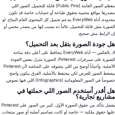
معظم الصور العامة (Public Pins) قابلة للتحميل. الصور اللي
مصدرها مواقع محمية بحقوق طباعة أو حسابات خاصة قد تكون
محدودة. أداة EveryWeb بتدعم تحميل كل المحتوى العام المتاح. لو
الصورة مش قابلة للتحميل، غالباً ده بسبب إنها من مصدر محمي أو
إن الرابط مش صحيح.
هل جودة الصورة بتقل بعد التحميل؟
لا، بالعكس — أداة EveryWeb بتحافظ على أعلى دقة متاحة
للصورة على سيرفرات Pinterest. الصورة بتنزل بنفس الجودة
الأصلية، وأحياناً أوضح من اللي بتشوفه على الشاشة لأن Pinterest
بيضغط الصور للعرض لكن بيحتفظ بالأصلية. الفرق بيكون واضح
خصوصاً في الصور المعلوماتية (Infographics) اللي فيها نصوص.
هل أقدر أستخدم الصور اللي حملتها في
مشاريع تجارية؟
يفضل تتأكد من حقوق الصورة الأول. كتير من الصور على Pinterest
عليها حقوق ملكية — خاصة لو كانت تصاميم أصلية أو صور منتجات.