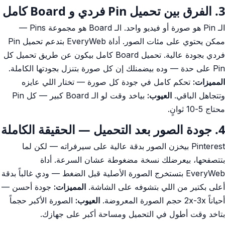
3. الفرق بين تحميل Pin فردي و Board كامل
الـ Pin هو صورة أو فيديو واحد. الـ Board هو مجموعة Pins —
ممكن يحتوي على مئات الصور. أداة EveryWeb بتدعم تحميل Pin
فردي بجودة عالية. تحميل Board كامل بيكون عن طريق تحميل كل
Pin على حدة — وده بيضمنلك إن كل صورة بتنزل بجودتها الكاملة.
المميزات:
تحكم كامل في جودة كل صورة — تختار اللي عايزه
وتتجاهل الباقي.
العيوب:
بياخد وقت لو الـ Board كبير — كل Pin
محتاج 5-10 ثوانٍ.
4. جودة الصور بعد التحميل — الحقيقة الكاملة
Pinterest بيخزن الصور بدقة عالية على سيرفراته — لكن لما
بتتصفحها، بيعرضلك نسخة مضغوطة عشان السرعة. أداة
EveryWeb بتستخرج الصورة الأصلية قبل الضغط — ودي غالباً بدقة
أعلى بكتير من اللي بتشوفه على الشاشة.
المميزات:
جودة أحسن —
أحياناً 2x-3x حجم الصورة المعروضة.
العيوب:
الصورة الأكبر حجماً
بتاخد وقت أطول في التحميل ومساحة أكبر على جهازك.