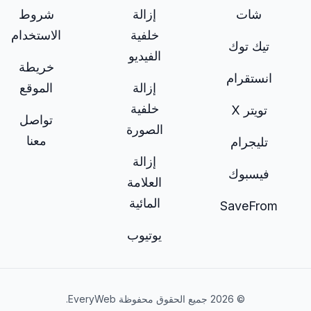
شات
إزالة
شروط
خلفية
الاستخدام
تيك توك
الفيديو
خريطة
انستقرام
إزالة
الموقع
خلفية
تويتر X
تواصل
الصورة
معنا
تليجرام
إزالة
فيسبوك
العلامة
المائية
SaveFrom
يوتيوب
© 2026 جميع الحقوق محفوظة EveryWeb.