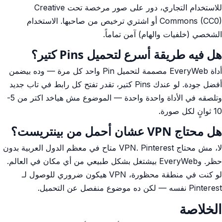
للاستخدام التجاري، دور على صور مرخصة تحت Creative
Commons (CC0) أو اشتري ترخيص من صاحبها. الاستخدام
الشخصي (خلفيات والهام) آمن تماماً.
هل فيه طريقة أسرع لتحميل Pins كتير؟
أداة EveryWeb مصممة لتحميل Pin واحد كل مرة — وده بيضمن
أفضل جودة. لو عندك Pins كتير، تقدر تفتح كل رابط في تاب جديد
وتلصقه في الأداة واحدة واحدة — الموضوع مش هياخد اكتر من 5-
10 ثوانٍ لكل صورة.
هل محتاج VPN عشان أحمل من بينتريست؟
لا، مش محتاج VPN. Pinterest متاح في معظم الدول العربية بدون
حظر. وEveryWeb بيشتغل بشكل طبيعي من أي مكان في العالم.
لو كنت في منطقة محظورة، VPN هيكون ضروري للوصول لـ
Pinterest نفسه — لكن ده موضوع منفصل عن التحميل.
الخلاصة