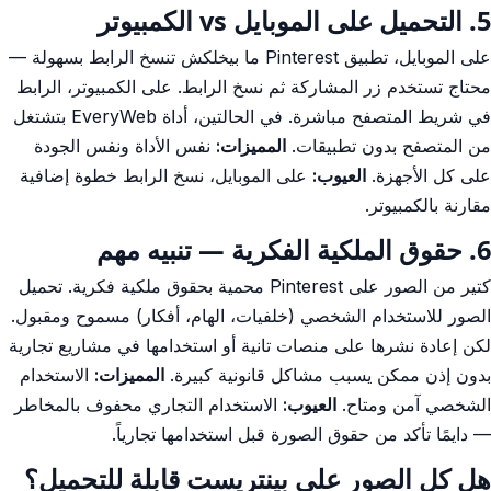
5. التحميل على الموبايل vs الكمبيوتر
على الموبايل، تطبيق Pinterest ما بيخلكش تنسخ الرابط بسهولة —
محتاج تستخدم زر المشاركة ثم نسخ الرابط. على الكمبيوتر، الرابط
في شريط المتصفح مباشرة. في الحالتين، أداة EveryWeb بتشتغل
من المتصفح بدون تطبيقات.
المميزات:
نفس الأداة ونفس الجودة
على كل الأجهزة.
العيوب:
على الموبايل، نسخ الرابط خطوة إضافية
مقارنة بالكمبيوتر.
6. حقوق الملكية الفكرية — تنبيه مهم
كتير من الصور على Pinterest محمية بحقوق ملكية فكرية. تحميل
الصور للاستخدام الشخصي (خلفيات، الهام، أفكار) مسموح ومقبول.
لكن إعادة نشرها على منصات تانية أو استخدامها في مشاريع تجارية
بدون إذن ممكن يسبب مشاكل قانونية كبيرة.
المميزات:
الاستخدام
الشخصي آمن ومتاح.
العيوب:
الاستخدام التجاري محفوف بالمخاطر
— دايمًا تأكد من حقوق الصورة قبل استخدامها تجارياً.
هل كل الصور على بينتريست قابلة للتحميل؟