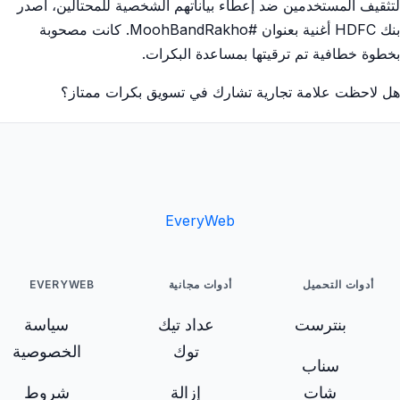
لتثقيف المستخدمين ضد إعطاء بياناتهم الشخصية للمحتالين، أصدر
بنك HDFC أغنية بعنوان #MoohBandRakho. كانت مصحوبة
بخطوة خطافية تم ترقيتها بمساعدة البكرات.
هل لاحظت علامة تجارية تشارك في تسويق بكرات ممتاز؟
EveryWeb
أدوات التحميل
أدوات مجانية
EVERYWEB
بنترست
عداد تيك
سياسة
توك
الخصوصية
سناب
شات
إزالة
شروط