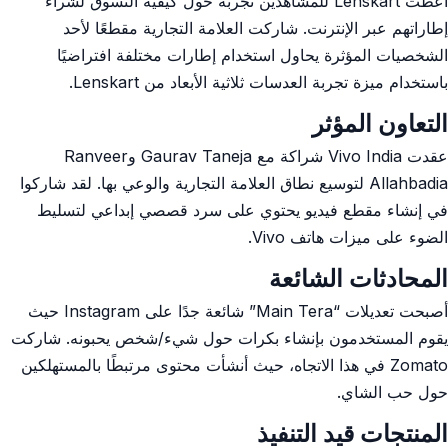
أعطت Lenskart للمشاهدين تجربة حول كيفية التسوق لشراء
إطاراتهم عبر الإنترنت. شاركت العلامة التجارية مقطعًا لأحد
الشخصيات المؤثرة يحاول استخدام إطارات مختلفة افتراضيًا
باستخدام ميزة تجربة العدسات ثلاثية الأبعاد من Lenskart.
التعاون المؤثر
عقدت Vivo India شراكة مع Gaurav Taneja وRanveer
Allahbadia لتوسيع نطاق العلامة التجارية والوعي بها. لقد شاركوا
في إنشاء مقطع فيديو يحتوي على سرد قصصي إبداعي لتسليط
الضوء على ميزات هاتف Vivo.
المحادثات الشائعة
أصبحت تعديلات “Main Tera” شائعة جدًا على Instagram حيث
يقوم المستخدمون بإنشاء بكرات حول شيء/شخص يحبونه. شاركت
Zomato في هذا الاتجاه، حيث أنشأت محتوى مرتبطًا بالمستهلكين
حول حب الشاي.
المنتجات قيد التنفيذ