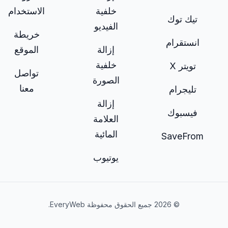
خلفية
الاستخدام
تيك توك
الفيديو
خريطة
انستقرام
إزالة
الموقع
خلفية
تويتر X
تواصل
الصورة
معنا
تليجرام
إزالة
فيسبوك
العلامة
المائية
SaveFrom
يوتيوب
© 2026 جميع الحقوق محفوظة EveryWeb.