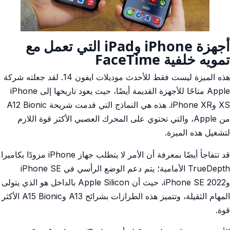
أجهزة iPhone وiPad التي تعمل مع
تمويه خلفية FaceTime
هذه الميزة ليست فقط للأحدث موديلات ايفون 14. لقد جعلته شركة
Apple متاحًا للأجهزة القديمة أيضًا، حيث يعود تاريخها إلى iPhone
XS وiPhone XR. هذه هي النماذج التي قدمت شريحة A12 Bionic
من Apple، والتي تحتوي على المحرك العصبي الأكثر قوة اللازم
لتشغيل هذه الميزة.
قد تتفاجأ أيضًا بمعرفة أن الأمر لا يتطلب جهاز iPhone مزودًا بكاميرا
TrueDepth الأمامية؛ يتم دعم الوضع الرأسي في iPhone SE
و2022 iPhone SE، حيث أن Apple Silicon بالداخل هو الذي يتولى
المهام الثقيلة، وتتميز هذه الطرازات بشرائح A13 وA15 Bionic الأكثر
قوة.