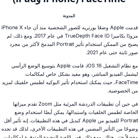
المدونة
قدمت Apple وضعًا بورتريه للصور الشخصية منذ أن جاء iPhone X
مزودًا بكاميرا TrueDepth Face ID في عام 2017. ومع ذلك، لم
يصبح من الممكن استخدام تأثير Portrait المدمج لأكثر من مجرد
صور ثابتة حتى عام 2021.
مع نظام التشغيل iOS 16، قامت Apple بتوسيع الوضع الرأسي
ليشمل الفيديو المباشر، وهو مفيد بشكل خاص لمكالمات
FaceTime، حيث يمكنك استخدام تأثير البوكيه لطمس خلفيتك لمزيد
من الخصوصية.
في حين أن تطبيقات الدردشة المرئية مثل Zoom تقدم ميزاتها
الخاصة لطمس الخلفيات واستبدالها، يمكن أيضًا استخدام وضع
Portrait للفيديو من Apple كبديل في هذه التطبيقات. إنه تأثير أقل
وضوحًا من التأثير المضمن في هذه التطبيقات الأخرى، لذلك قد تجده
مفضلاً حتى هناك. ومع ذلك، فهي اللعبة الوحيدة المتوفرة لمكالمات