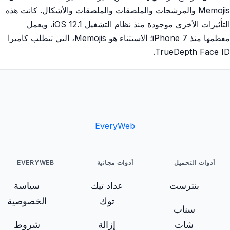
Memojis والمرشحات والملصقات والملصقات والأشكال. كانت هذه
التأثيرات الأخرى موجودة منذ نظام التشغيل iOS 12.1، ويعمل
معظمها منذ iPhone 7؛ الاستثناء هو Memojis، التي تتطلب كاميرا
TrueDepth Face ID.
EveryWeb
أدوات التحميل
أدوات مجانية
EVERYWEB
بنترست
عداد تيك
سياسة
توك
الخصوصية
سناب
شات
إزالة
شروط