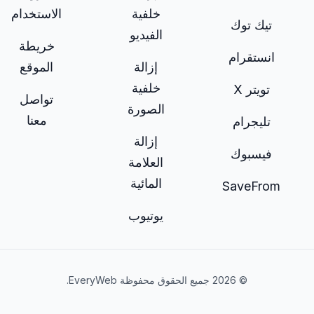
خلفية
الاستخدام
تيك توك
الفيديو
خريطة
انستقرام
إزالة
الموقع
خلفية
تويتر X
تواصل
الصورة
معنا
تليجرام
إزالة
فيسبوك
العلامة
المائية
SaveFrom
يوتيوب
© 2026 جميع الحقوق محفوظة EveryWeb.