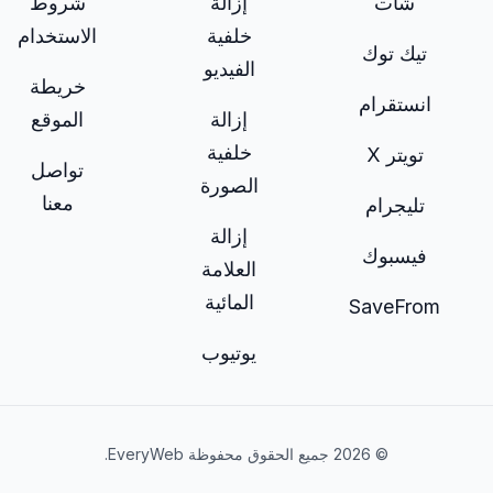
شات
إزالة
شروط
خلفية
الاستخدام
تيك توك
الفيديو
خريطة
انستقرام
إزالة
الموقع
خلفية
تويتر X
تواصل
الصورة
معنا
تليجرام
إزالة
فيسبوك
العلامة
المائية
SaveFrom
يوتيوب
© 2026 جميع الحقوق محفوظة EveryWeb.