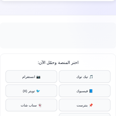
اختر المنصة وحمّل الآن:
🎵 تيك توك
📷 انستقرام
📘 فيسبوك
🐦 تويتر (X)
📌 بنترست
👻 سناب شات