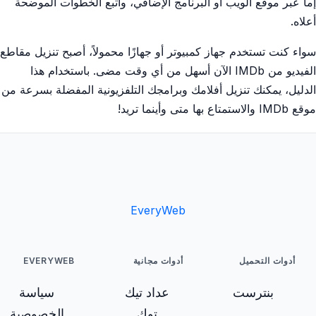
إما عبر موقع الويب أو البرنامج الإضافي، واتبع الخطوات الموضحة
أعلاه.
سواء كنت تستخدم جهاز كمبيوتر أو جهازًا محمولاً، أصبح تنزيل مقاطع
الفيديو من IMDb الآن أسهل من أي وقت مضى. باستخدام هذا
الدليل، يمكنك تنزيل أفلامك وبرامجك التلفزيونية المفضلة بسرعة من
موقع IMDb والاستمتاع بها متى وأينما تريد!
EveryWeb
أدوات التحميل
أدوات مجانية
EVERYWEB
بنترست
عداد تيك
سياسة
توك
الخصوصية