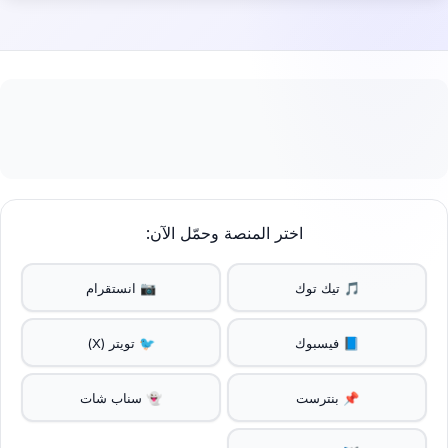
اختر المنصة وحمّل الآن:
🎵 تيك توك
📷 انستقرام
📘 فيسبوك
🐦 تويتر (X)
📌 بنترست
👻 سناب شات