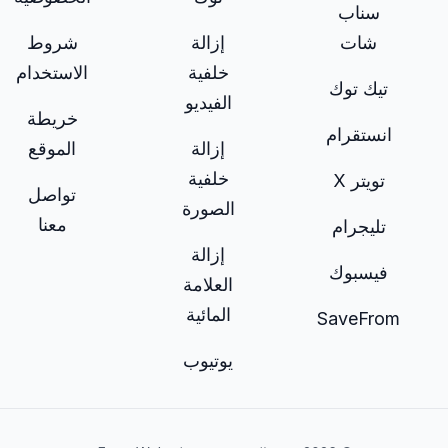
سناب
شات
إزالة
شروط
خلفية
الاستخدام
تيك توك
الفيديو
خريطة
انستقرام
إزالة
الموقع
خلفية
تويتر X
تواصل
الصورة
معنا
تليجرام
إزالة
فيسبوك
العلامة
المائية
SaveFrom
يوتيوب