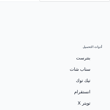
أدوات التحميل
بنترست
سناب شات
تيك توك
انستقرام
تويتر X