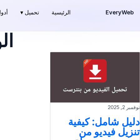
EveryWeb
الرئيسية
تحميل ▾
أدوا
ال
نوفمبر 2, 2025
دليل شامل: كيفية
تنزيل فيديو من