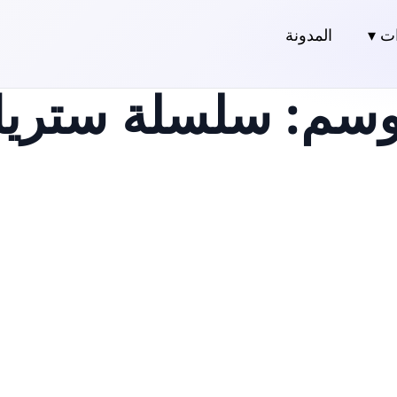
ت ▾
المدونة
وسم:
سلسلة ستري