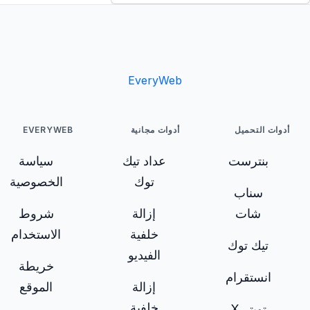
EveryWeb
أدوات التحميل
أدوات مجانية
EVERYWEB
بنترست
عداد تيك
سياسة
توك
الخصوصية
سناب
شات
إزالة
شروط
خلفية
الاستخدام
تيك توك
الفيديو
خريطة
انستقرام
إزالة
الموقع
خلفية
تويتر X