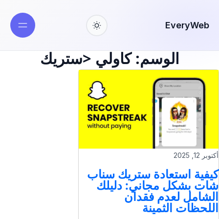
EveryWeb
الوسم:
كاولي <ستريك
أكتوبر 12, 2025
كيفية استعادة ستريك سناب
شات بشكل مجاني: دليلك
الشامل لعدم فقدان
اللحظات الثمينة