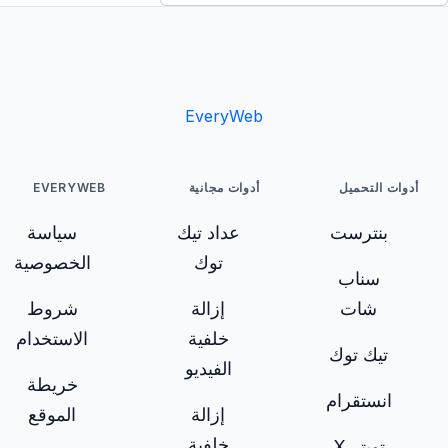
EveryWeb
أدوات التحميل
أدوات مجانية
EVERYWEB
بنترست
عداد تيك
سياسة
توك
الخصوصية
سناب
شات
إزالة
شروط
خلفية
الاستخدام
تيك توك
الفيديو
خريطة
انستقرام
إزالة
الموقع
خلفية
تويتر X