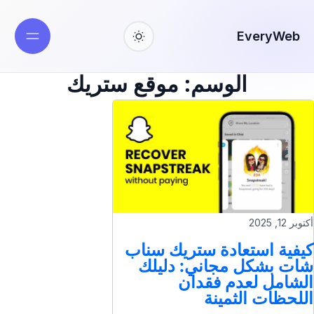
EveryWeb
الوسم:
موقع ستريك
أكتوبر 12, 2025
كيفية استعادة ستريك سناب
شات بشكل مجاني: دليلك
الشامل لعدم فقدان
اللحظات الثمينة