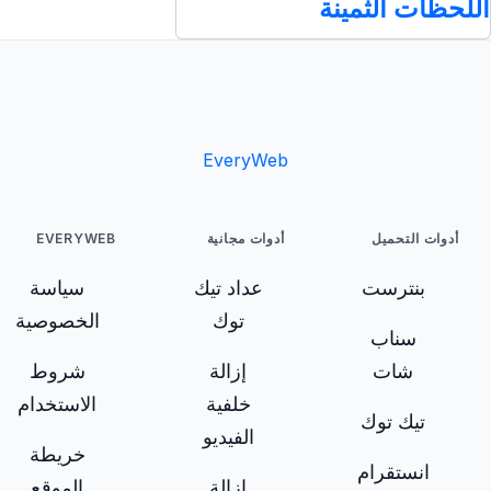
اللحظات الثمينة
EveryWeb
أدوات التحميل
أدوات مجانية
EVERYWEB
بنترست
عداد تيك
سياسة
توك
الخصوصية
سناب
شات
إزالة
شروط
خلفية
الاستخدام
تيك توك
الفيديو
خريطة
انستقرام
إزالة
الموقع